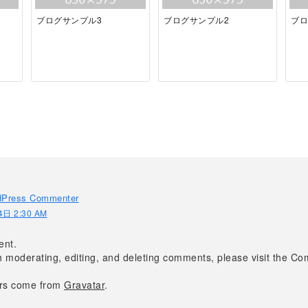
ブログサンプル3
ブログサンプル2
ブロ
dPress Commenter
日 2:30 AM
ent.
th moderating, editing, and deleting comments, please visit the C
rs come from
Gravatar
.