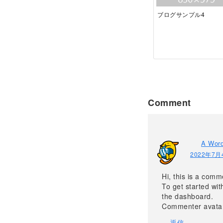
ブログサンプル4
Comment
A Wor
2022年7月4
Hi, this is a comm
To get started wi
the dashboard.
Commenter avata
返信